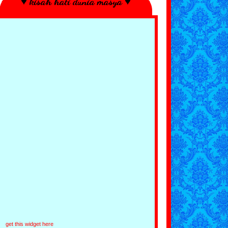
♥ kisah hati dunia masya ♥
get this widget here