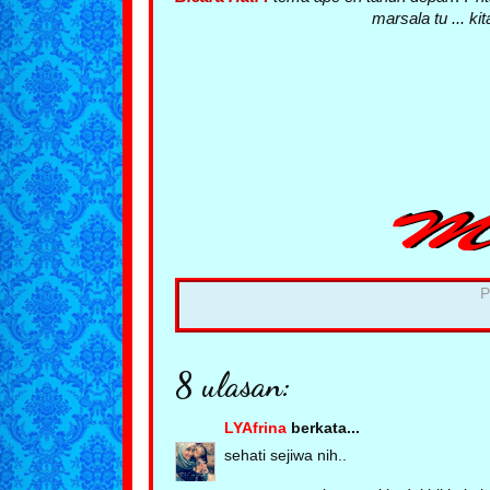
marsala tu ... ki
P
8 ulasan:
LYAfrina
berkata...
sehati sejiwa nih..