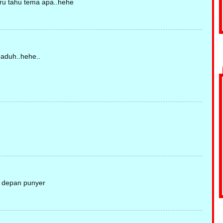
 bru tahu tema apa..hehe
gaduh..hehe..
n depan punyer