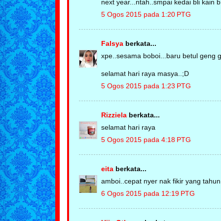
next year...ntah..smpai kedai bli kain
5 Ogos 2015 pada 1:20 PTG
Falsya
berkata...
xpe..sesama boboi...baru betul geng 
selamat hari raya masya..;D
5 Ogos 2015 pada 1:23 PTG
Rizziela
berkata...
selamat hari raya
5 Ogos 2015 pada 4:18 PTG
eita
berkata...
amboi..cepat nyer nak fikir yang tahu
6 Ogos 2015 pada 12:19 PTG