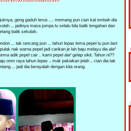
uknya, geng gaduh terus .... memang pun cian kat embah dia
olah ... jadinya masa jumpa tu selalu bila balik tengahari dan
etang balik sekolah.
on ... tak rancang pun ... tahun lepas tema pepel tu pun last
pulak nak warna pepel jadi carikan je lah baju melayu dia ala²
ma adik pepel cair .. kami pepel ala² gelap sikit. Tahun ni??
ju oren raya tahun lepas .. mak pakaikan jelah .. cian dia tak
ng ... jadi dia berayalah dengan kita orang.