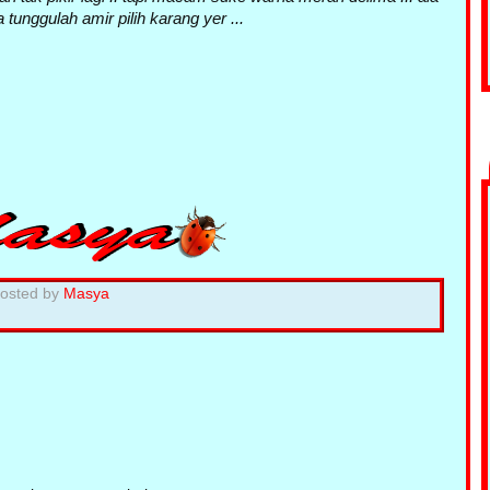
ta tunggulah amir pilih karang yer ...
osted by
Masya