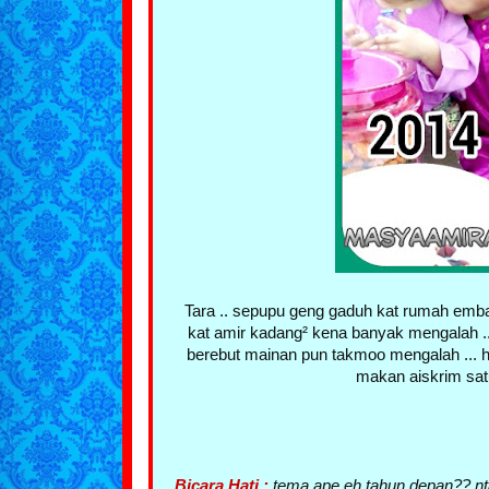
Tara .. sepupu geng gaduh kat rumah embah 
kat amir kadang² kena banyak mengalah ... t
berebut mainan pun takmoo mengalah ... hai
makan aiskrim satu
Bicara Hati :
tema ape eh tahun depan?? ntah