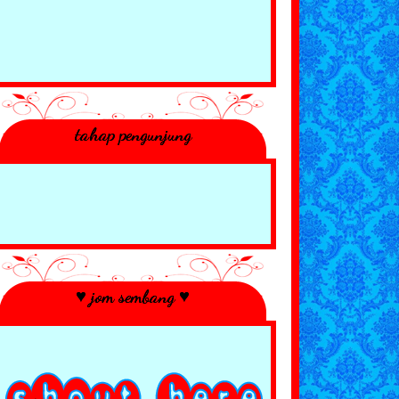
tahap pengunjung
♥ jom sembang ♥