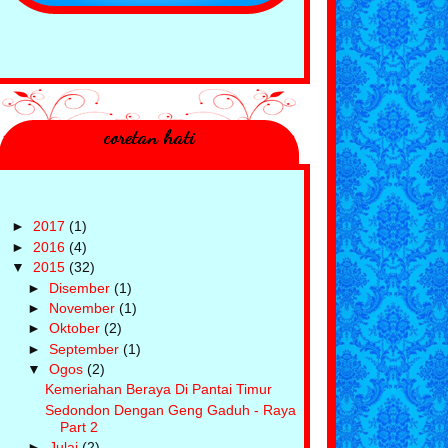
coretan hati
►
2017
(1)
►
2016
(4)
▼
2015
(32)
►
Disember
(1)
►
November
(1)
►
Oktober
(2)
►
September
(1)
▼
Ogos
(2)
Kemeriahan Beraya Di Pantai Timur
Sedondon Dengan Geng Gaduh - Raya
Part 2
►
Julai
(2)