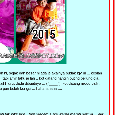
ni, sejak dah besar ni ada je akalnya budak iqy ni ... kesian
api amir tahu je lah .. kot datang hangin puting beliung dia ..
hh urut dada dibuatnya ... (^____^)' kot datang mood baik ..
 pun boleh kongsi ... hahahahaha ....
 tak pikir lagi .. tapi macam suke warna merah delima ... ala²