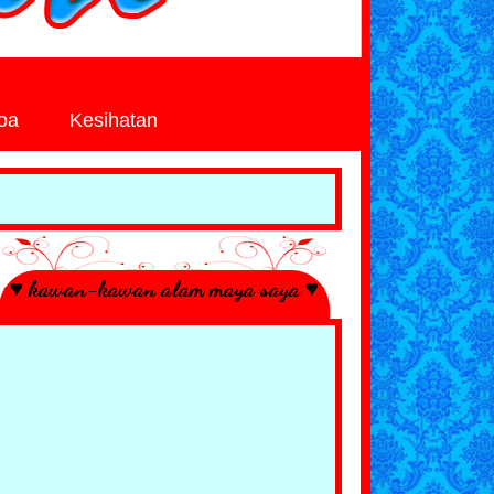
oa
Kesihatan
♥ kawan-kawan alam maya saya ♥