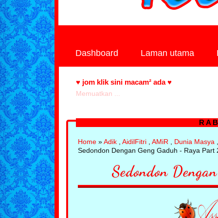
Dashboard
Laman utama
♥ jom klik sini macam² ada ♥
Memuatkan ...
RAB
Home
»
Adik
,
AidilFitri
,
AMiR
,
Dunia Masya
Sedondon Dengan Geng Gaduh - Raya Part 
Sedondon Dengan