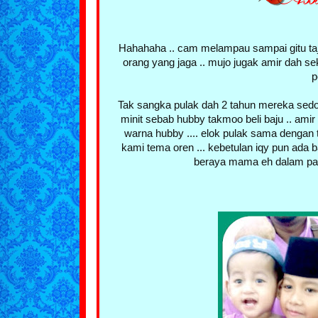
Hahahaha .. cam melampau sampai gitu taj
orang yang jaga .. mujo jugak amir dah sek
p
Tak sangka pulak dah 2 tahun mereka sedond
minit sebab hubby takmoo beli baju .. amir 
warna hubby .... elok pulak sama dengan te
kami tema oren ... kebetulan iqy pun ada ba
beraya mama eh dalam panta