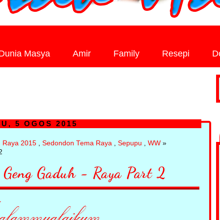
Dunia Masya
Amir
Family
Resepi
D
U, 5 OGOS 2015
,
Raya 2015
,
Sedondon Tema Raya
,
Sepupu
,
WW
»
2
 Geng Gaduh - Raya Part 2