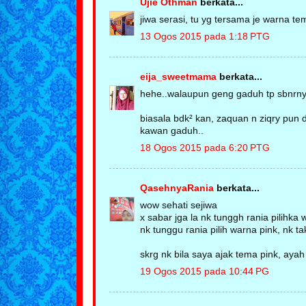
Ujie Othman
berkata...
jiwa serasi, tu yg tersama je warna tem
13 Ogos 2015 pada 1:18 PTG
eija_sweetmama
berkata...
hehe..walaupun geng gaduh tp sbnrnya
biasala bdk² kan, zaquan n ziqry pun 
kawan gaduh..
18 Ogos 2015 pada 6:20 PTG
QasehnyaRania
berkata...
wow sehati sejiwa
x sabar jga la nk tunggh rania pilihka 
nk tunggu rania pilih warna pink, nk t
skrg nk bila saya ajak tema pink, aya
19 Ogos 2015 pada 10:44 PG