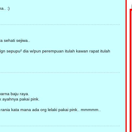
a.. :)
 sehati sejiwa..
dgn sepupu² dia w/pun perempuan itulah kawan rapat itulah
warna baju raya.
ak ayahnya pakai pink.
h rania kata mana ada org lelaki pakai pink.. mmmmm..