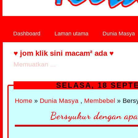
Dashboard
Laman utama
Dunia Masya
♥ jom klik sini macam² ada ♥
Memuatkan ...
SELASA, 18 SEPT
Home
»
Dunia Masya
,
Membebel
» Bersy
Bersyukur dengan apa