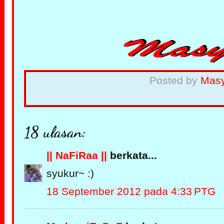
Posted by
Mas
18 ulasan:
|| NaFiRaa ||
berkata...
syukur~ :)
18 September 2012 pada 4:33 PTG