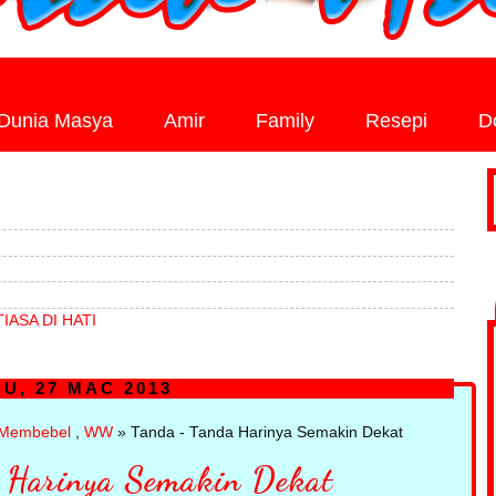
Dunia Masya
Amir
Family
Resepi
D
IASA DI HATI
U, 27 MAC 2013
Membebel
,
WW
» Tanda - Tanda Harinya Semakin Dekat
 Harinya Semakin Dekat