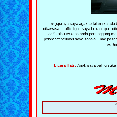
Sejujurnya saya agak terkilan jika ada
dikawasan traffic light, saya bukan apa.. d
lagi² kalau terkena pada penunggang motos
pendapat peribadi saya sahaja... nak pas
lagi t
Bicara Hati :
Anak saya paling suka b
P