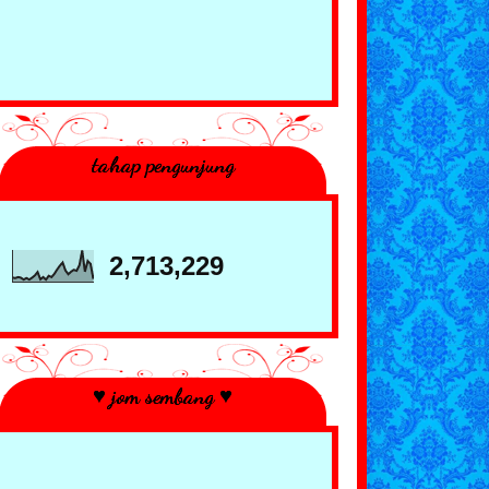
tahap pengunjung
2,713,229
♥ jom sembang ♥