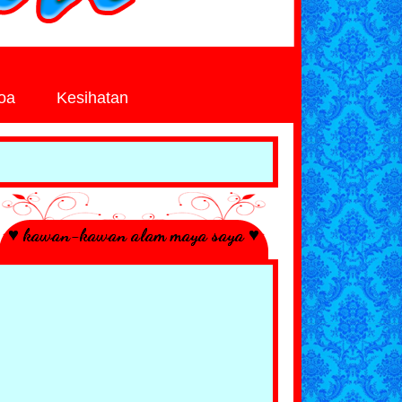
oa
Kesihatan
♥ kawan-kawan alam maya saya ♥