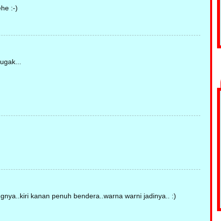
ehe :-)
ugak...
gnya..kiri kanan penuh bendera..warna warni jadinya.. :)