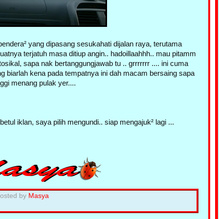
 bendera² yang dipasang sesukahati dijalan raya, terutama
ibuatnya terjatuh masa ditiup angin.. hadoillaahhh.. mau pitamm
ikal, sapa nak bertanggungjawab tu .. grrrrrrr .... ini cuma
ang biarlah kena pada tempatnya ini dah macam bersaing sapa
inggi menang pulak yer....
etul iklan, saya pilih mengundi.. siap mengajuk² lagi ...
osted by
Masya