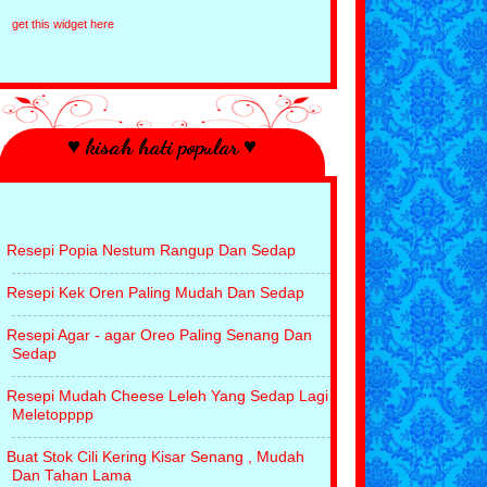
Satu Titik PASRAH
get this widget here
Menu Minum Petang Katanya ......
King Of Ambition or Queen Of Ambition
Miyami Tetap Dihati
Pencapaian Luar Biasa View 100,000
Fear Factor Yang Mengerunkan
♥ kisah hati popular ♥
Dapat Telinga Gajah
Masak Ketam Bercili Telur
Lagu Khas Buat Wanita
Selamat Hari Wanita - Doa Untuk Ibu
Sakit Tekak Minum Buah Oren Segar
Resepi Popia Nestum Rangup Dan Sedap
Waktu Mustajab Untuk Menasihati Anak
Menang Giveaway 3rd Anniversary Dari
Resepi Kek Oren Paling Mudah Dan Sedap
Sabah
Keywords Melampau Yang Dicari
Resepi Agar - agar Oreo Paling Senang Dan
Sifat Ego Merosakan Diri
Sedap
Berjaya Miliki Pemangang Ajaib
Fantastik
Resepi Mudah Cheese Leleh Yang Sedap Lagi
Pencerobohan Di Lahad Datu
Meletopppp
Resepi Chicken Chop Yang Paling
Mudah
Buat Stok Cili Kering Kisar Senang , Mudah
Bulan Singkat
Dan Tahan Lama