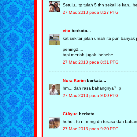
Setuju.. tp tulah 5 thn sekali je kan.. h
27 Mac 2013 pada 8:27 PTG
eita
berkata...
kat sekitar jalan umah ita pun banyak j
pening2....
tapi meriah jugak..hehehe
27 Mac 2013 pada 8:31 PTG
Nora Karim
berkata...
hm... dah rasa bahangnya? :p
27 Mac 2013 pada 9:00 PTG
CtAyue
berkata...
hehe.. tu r.. mmg dh terasa dah bahan
27 Mac 2013 pada 9:20 PTG