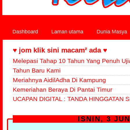
Dashboard
Laman utama
Dunia Masya
♥ jom klik sini macam² ada ♥
Melepasi Tahap 10 Tahun Yang Penuh Uji
Tahun Baru Kami
Meriahnya AidilAdha Di Kampung
Kemeriahan Beraya Di Pantai Timur
UCAPAN DIGITAL : TANDA HINGGATAN S
ISNIN, 3 JUN