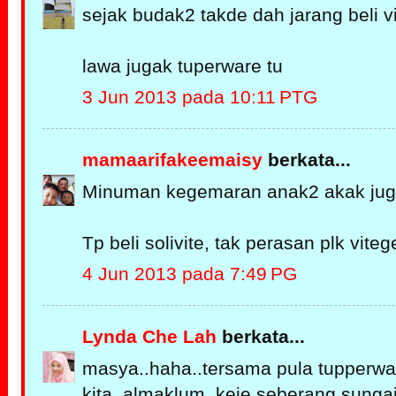
sejak budak2 takde dah jarang beli v
lawa jugak tuperware tu
3 Jun 2013 pada 10:11 PTG
mamaarifakeemaisy
berkata...
Minuman kegemaran anak2 akak jugak
Tp beli solivite, tak perasan plk viteg
4 Jun 2013 pada 7:49 PG
Lynda Che Lah
berkata...
masya..haha..tersama pula tupperwa
kita..almaklum..keje seberang sungai