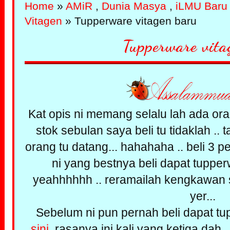
Home
»
AMiR
,
Dunia Masya
,
iLMU Baru
Vitagen
» Tupperware vitagen baru
Tupperware vita
Kat opis ni memang selalu lah ada oran
stok sebulan saya beli tu tidaklah ..
orang tu datang... hahahaha .. beli 3 p
ni yang bestnya beli dapat tupper
yeahhhhhh .. reramailah kengkawan 
yer...
Sebelum ni pun pernah beli dapat tu
sini
, rasanya ini kali yang ketiga dah...