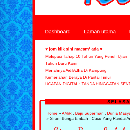
Dashboard
Laman utama
♥ jom klik sini macam² ada ♥
Melepasi Tahap 10 Tahun Yang Penuh Ujian
Tahun Baru Kami
Meriahnya AidilAdha Di Kampung
Kemeriahan Beraya Di Pantai Timur
UCAPAN DIGITAL : TANDA HINGGATAN SENT
SELASA
Home
»
AMiR
,
Baju Superman
,
Dunia Masy
» Siram Bunga Embah - Cucu Yang Pandai Am