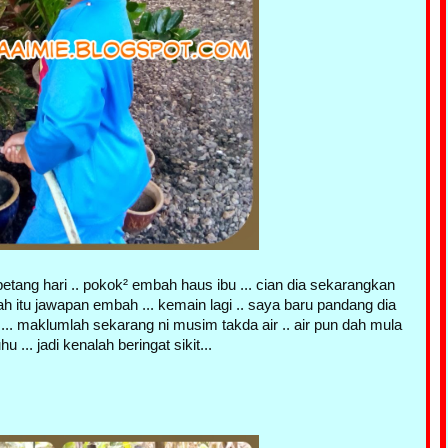
 petang hari .. pokok² embah haus ibu ... cian dia sekarangkan
h itu jawapan embah ... kemain lagi .. saya baru pandang dia
 .... maklumlah sekarang ni musim takda air .. air pun dah mula
u ... jadi kenalah beringat sikit...