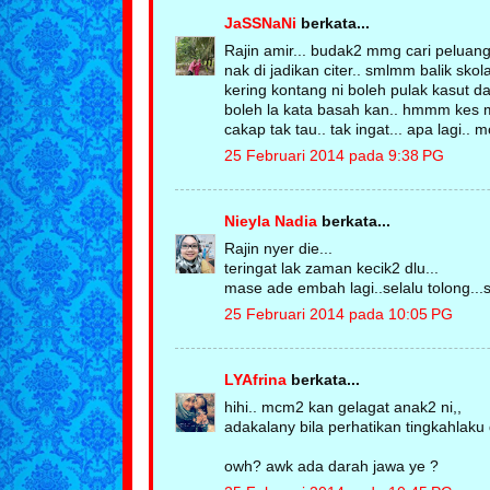
JaSSNaNi
berkata...
Rajin amir... budak2 mmg cari peluang 
nak di jadikan citer.. smlmm balik skol
kering kontang ni boleh pulak kasut d
boleh la kata basah kan.. hmmm kes mai
cakap tak tau.. tak ingat... apa lagi.
25 Februari 2014 pada 9:38 PG
Nieyla Nadia
berkata...
Rajin nyer die...
teringat lak zaman kecik2 dlu...
mase ade embah lagi..selalu tolong...
25 Februari 2014 pada 10:05 PG
LYAfrina
berkata...
hihi.. mcm2 kan gelagat anak2 ni,,
adakalany bila perhatikan tingkahlaku 
owh? awk ada darah jawa ye ?