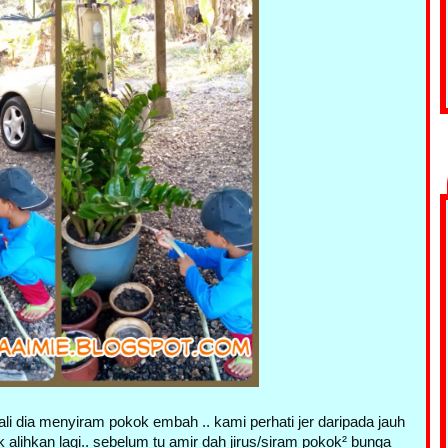
i dia menyiram pokok embah .. kami perhati jer daripada jauh
k alihkan lagi.. sebelum tu amir dah jirus/siram pokok² bunga