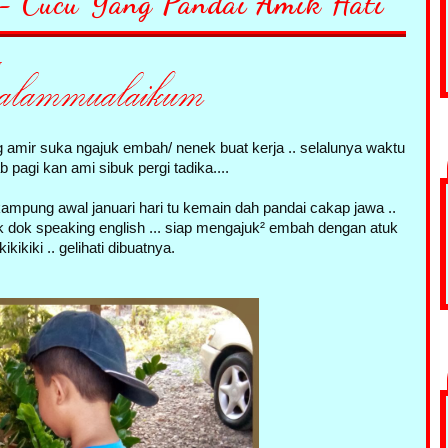
- Cucu Yang Pandai Amik Hati
 amir suka ngajuk embah/ nenek buat kerja .. selalunya waktu
b pagi kan ami sibuk pergi tadika....
ampung awal januari hari tu kemain dah pandai cakap jawa ..
 dok speaking english ... siap mengajuk² embah dengan atuk
ikikiki .. gelihati dibuatnya.