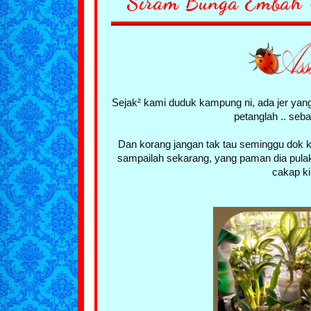
Siram Bunga Embah 
Sejak² kami duduk kampung ni, ada jer yang
petanglah .. seba
Dan korang jangan tak tau seminggu dok k
sampailah sekarang, yang paman dia pulak
cakap kik