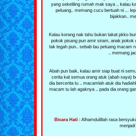
yang sekeliling rumah mak saya .. kalau k
peluang.. memang cucu bertuah ni ... lepa
bijakkan.. m
Kalau korang nak tahu bukan takat pkko bung
pokok pisang pun amir siram, anak pokok cili
tak tegah pun.. sebab tau peluang macam ni
.. memang ja
Abah pun baik, kalau amir siap buat ni semu
cerita kat semua orang atuk (abah saya) bela
dia bercerita tu .. macamlah atuk dia hadi
macam tu lah agaknya .. pada dia orang ga
Bicara Hati :
Alhamdulillah rasa bersyuk
menjadi 