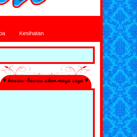
oa
Kesihatan
♥ kawan-kawan alam maya saya ♥