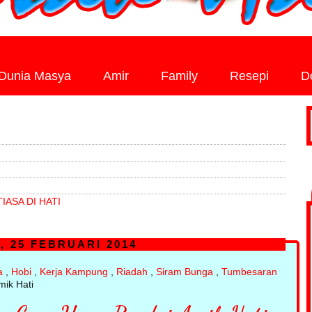
Dunia Masya
Amir
Family
Resepi
D
IASA DI HATI
, 25 FEBRUARI 2014
a
,
Hobi
,
Kerja Kampung
,
Riadah
,
Siram Bunga
,
Tumbesaran
ik Hati