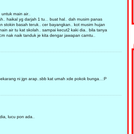
untuk main air..
ah.. haikal yg darjah 1 tu... buat hal.. dah musim panas
an stokin basah teruk.. cer bayangkan.. kot musim hujan
n air tu kat skolah.. sampai kecut2 kaki dia.. bila tanya
. mcm nak naik tanduk je kita dengar jawapan camtu..
sekarang ni jgn arap..sbb kat umah xde pokok bunga...:P
dia, lucu pon ada..