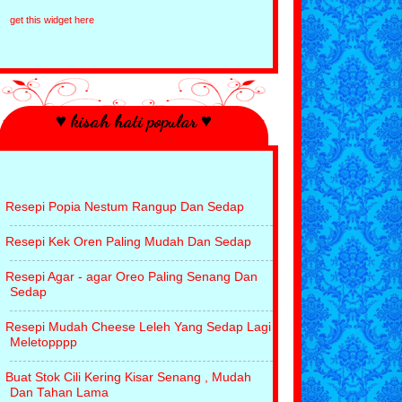
Bank Negara Kerja Dihujung Minggu
get this widget here
Rupanya
Fenomena Tudung Bawal Aidijuma
Dapat Hadiah Lagi Servis Di Proton
Terbaik
Kasut Pertama Warna Mustard
Pengalaman Sambutan Maulidur Rasul
♥ kisah hati popular ♥
Di Tadika
►
Januari
(28)
►
2013
(611)
►
2012
(456)
►
2011
(152)
Resepi Popia Nestum Rangup Dan Sedap
Resepi Kek Oren Paling Mudah Dan Sedap
Resepi Agar - agar Oreo Paling Senang Dan
Sedap
Resepi Mudah Cheese Leleh Yang Sedap Lagi
Meletopppp
Buat Stok Cili Kering Kisar Senang , Mudah
Dan Tahan Lama