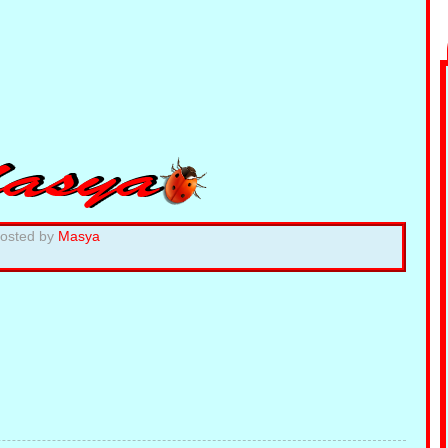
osted by
Masya