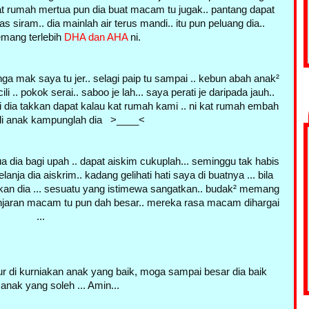
at rumah mertua pun dia buat macam tu jugak.. pantang dapat
s siram.. dia mainlah air terus mandi.. itu pun peluang dia..
emang terlebih
DHA dan AHA
ni.
a mak saya tu jer.. selagi paip tu sampai .. kebun abah anak²
 .. pokok serai.. saboo je lah... saya perati je daripada jauh..
 dia takkan dapat kalau kat rumah kami .. ni kat rumah embah
di anak kampunglah dia >____<
a dia bagi upah .. dapat aiskim cukuplah... seminggu tak habis
nja dia aiskrim.. kadang gelihati hati saya di buatnya ... bila
ahkan dia ... sesuatu yang istimewa sangatkan.. budak² memang
njaran macam tu pun dah besar.. mereka rasa macam dihargai
...
ur di kurniakan anak yang baik, moga sampai besar dia baik
anak yang soleh ... Amin...