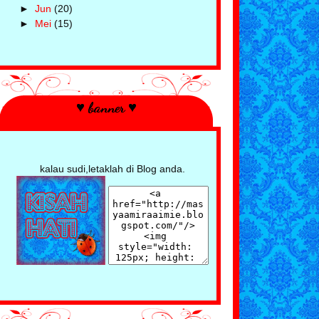
►
Jun
(20)
►
Mei
(15)
►
April
(28)
►
Mac
(33)
▼
Februari
(33)
Suprise - Kek Pandan
Resepi Donut Gebu Paling Mudah Dan
♥ banner ♥
Sedap
Berhati ² Dengan Apa Yang Keluar
Daripada Mulut
Daya Imaginasi Amir Bila Sedang
Bermain
kalau sudi,letaklah di Blog anda.
Menu Sarapan Pilihan Amir
Kempunan Kek Butter Peanut
3 in 1 - Stok Dalam Laci
Cendol Nikmatnya Dapat Minum Masa
Cuaca Panas
Siram Bunga Embah - Cucu Yang
Pandai Amik Hati
BBQ Dirumah Mertua - Sesi
Persidangan Adik - Beradik
Pisang Masak Sambal Cili Padi
Sambal Sreng Wang Nang Memang