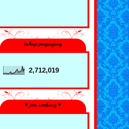
tahap pengunjung
2,712,019
♥ jom sembang ♥