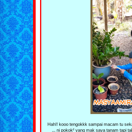
Hah!! kooo tengokkk sampai macam tu sekal
... ni pokok² yang mak saya tanam tapi ta