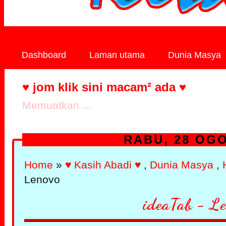
Dashboard
Laman utama
Dunia Masya
♥ jom klik sini macam² ada ♥
Memuatkan ...
RABU, 28 OGO
Home
»
♥ Kasih Abadi ♥
,
Dunia Masya
,
Lenovo
ideaTab - L